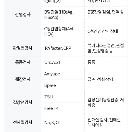
IgM, IgG)
자), 면역 상태
B형간염(HBsAg,
B형간염 감염, 면역 상
간염검사
HBsAb)
태
C형간염항체(Anti-
C형간염 감염 상태
HCV)
류마티스관절염, 관절
관절염검사
RA facter, CRP
염, 만성염증 등
통풍검사
Uric Acid
통풍
Amylase
췌장검사
급·만성 췌장염
Lipase
TSH
갑상선기능항진증, 저
갑상선검사
하증
Free T4
전해질 검사, 전해질
전해질검사
Na, K, Cl
대사이상