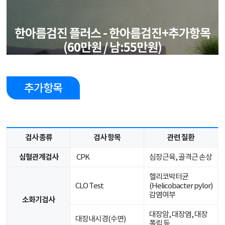
한아름검진 플러스 - 한아름검진+추가항목
(60만원 / 남:55만원)
추가항목
검사 종류
검사 항목
관련 질환
심혈관계검사
CPK
심장근육, 골격근 손상
헬리코박터균
CLO Test
(Helicobacter pylor)
감염여부
소화기검사
대장암, 대장염, 대장
대장내시경(수면)
폴립 등