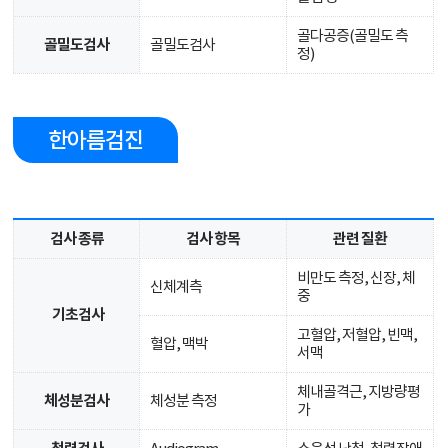
골다공증(골밀도 측
골밀도검사
골밀도검사
정)
한아름검진
검사 종류
검사 항목
관련 질환
비만도 측정, 신장, 체
신체계측
중
기초검사
고혈압, 저혈압, 빈맥,
혈압, 맥박
서맥
체내골격근, 지방량평
체성분검사
체성분 측정
가