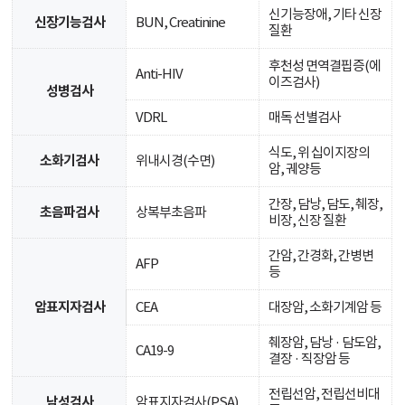
신기능장애, 기타 신장
신장기능검사
BUN, Creatinine
질환
후천성 면역결핍증(에
Anti-HIV
이즈검사)
성병검사
VDRL
매독 선별검사
식도, 위 십이지장의
소화기검사
위내시경(수면)
암, 궤양등
간장, 담낭, 담도, 췌장,
초음파검사
상복부초음파
비장, 신장 질환
간암, 간경화, 간병변
AFP
등
암표지자검사
CEA
대장암, 소화기계암 등
췌장암, 담낭 · 담도암,
CA19-9
결장 · 직장암 등
전립선암, 전립선비대
남성검사
암표지자검사(PSA)