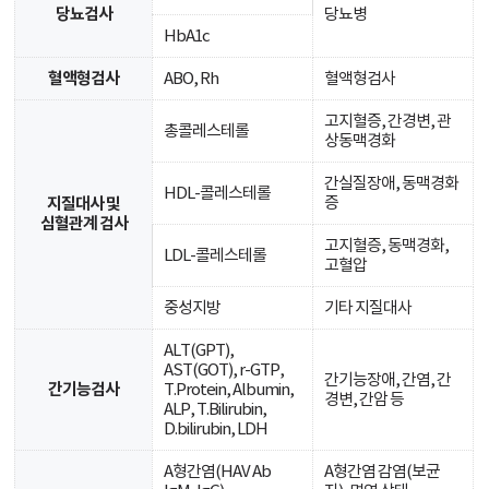
당뇨검사
당뇨병
HbA1c
혈액형검사
ABO, Rh
혈액형검사
고지혈증, 간경변, 관
총콜레스테롤
상동맥경화
간실질장애, 동맥경화
HDL-콜레스테롤
증
지질대사 및
심혈관계 검사
고지혈증, 동맥경화,
LDL-콜레스테롤
고혈압
중성지방
기타 지질대사
ALT(GPT),
AST(GOT), r-GTP,
간기능장애, 간염, 간
간기능검사
T.Protein, Albumin,
경변, 간암 등
ALP, T.Bilirubin,
D.bilirubin, LDH
A형간염(HAV Ab
A형간염 감염(보균