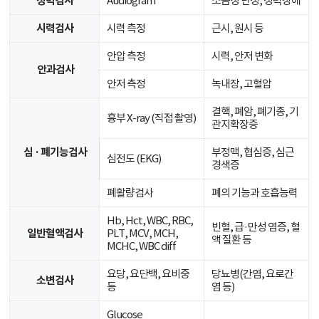
청력검사
Audiogram
소음성 난청, 청력장애
시력검사
시력 측정
근시, 원시 등
안압 측정
시력, 안저 변화
안과검사
안저 측정
녹내장, 고혈압
결핵, 폐암, 폐기종, 기
흉부 X-ray (직접 촬영)
관지확장증
심 · 폐기능검사
부정맥, 협심증, 심근
심전도 (EKG)
경색증
폐활량검사
폐의 기능과 호흡능력
Hb, Hct, WBC, RBC,
빈혈, 급·만성 염증, 혈
일반혈액검사
PLT, MCV, MCH,
액 질환 등
MCHC, WBC diff
요당, 요단백, 요비중
당뇨병(간염, 요로간
소변검사
등
염 등)
Glucose