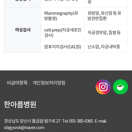
증
Mammography(유
유방암, 유선암 등 유
방촬영)
방관련질환
여성검사
cell prep(자궁세포진
자궁경부암, 질염 등
검사)
암표지자검사(CA125)
난소암, 자궁내막증
비급여항목
개인정보처리방침
한아름병원
경상남도 양산시 물금읍 범구로 27 Tel. 055-385-0365 E-mail.
obgysrok@naver.com