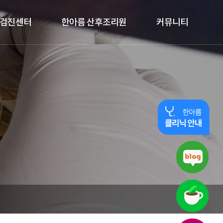
검진센터
한아름 산후조리원
커뮤니티