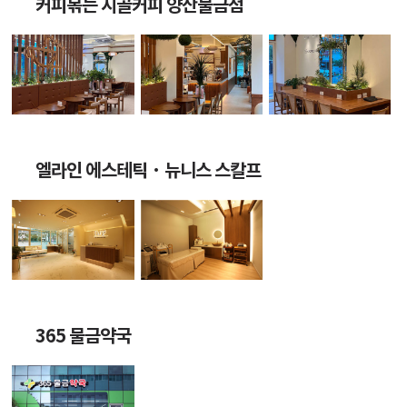
커피볶는 시골커피 양산물금점
엘라인 에스테틱 · 뉴니스 스칼프
365 물금약국